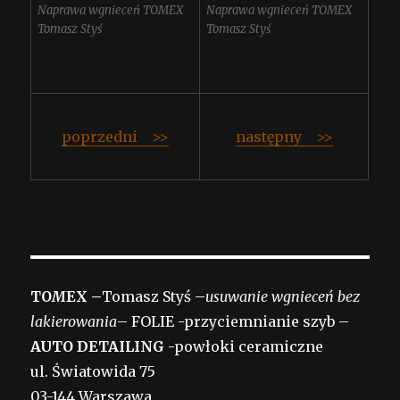
Naprawa wgnieceń TOMEX
Naprawa wgnieceń TOMEX
Tomasz Styś
Tomasz Styś
poprzedni >>
następny >>
TO
M
EX –
Tomasz Styś –
usuwanie wgnieceń bez
lakierowania
– FOLIE -przyciemnianie szyb –
AUTO DETAILING
-powłoki ceramiczne
ul. Światowida 75
03-144 Warszawa