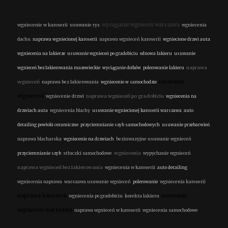
wyciąganie wgnieceń warszawa
wgniecenie w karoserii
usuwanie rys
wgniecenia
dachu
naprawa wgniecionej karoserii
naprawa wgnieceń karoserii
wgniecione drzwi auta
wgniecenia na lakierze
usuwanie wgnieceń po gradobiciu
odnowa lakieru
usuwanie
naprawa
wgnieceń bez lakierowania mazowieckie
wyciąganie dołków
polerowanie lakieru
usuwanie
wgnieceń
naprawa bez lakierowania
wgniecenie w samochodzie
wgnieceń
naprawa wgnieceń po gradobiciu
wgniecenie drzwi
wgniecenia na
drzwiach auta
wgniecenia blachy
usuwanie wgniecionej karoserii warszawa
auto
detailing powłoki ceramiczne
przyciemnianie szyb samochodowych
usuwanie przebarwień
naprawa blacharska
wgniecenie na drzwiach
bezinwazyjne usuwanie wgnieceń
wgniecenia
przyciemnianie szyb
stłuczki samochodowe
wypychanie wgnieceń
naprawa wgnieceń bez lakierowania
wgniecenia w karoserii
auto detailing
wgniecenia naprawa
warszawa usuwanie wgnieceń
polerowanie
wgniecenia karoserii
naprawa karoserii
usuwanie
wgniecenia po gradobiciu
korekta lakieru
wgniecen warszawa
naprawa wgnieceń w karoserii
wgniecenia samochodowe