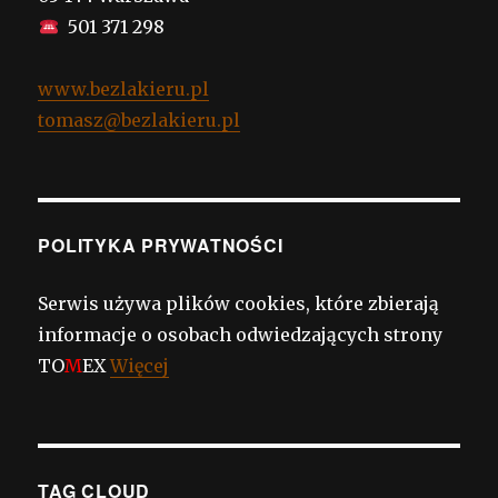
501 371 298
www.bezlakieru.pl
tomasz@bezlakieru.pl
POLITYKA PRYWATNOŚCI
Serwis używa plików cookies, które zbierają
informacje o osobach odwiedzających strony
TO
M
EX
Więcej
TAG CLOUD