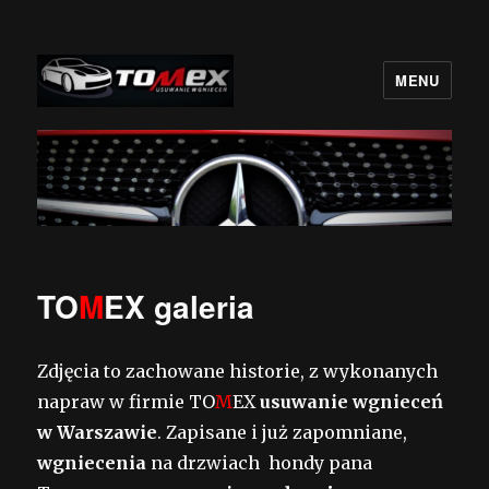
MENU
BezLakieru.pl TOMEX
TO
M
EX galeria
Zdjęcia to zachowane historie, z wykonanych
napraw w firmie TO
M
EX
usuwanie wgnieceń
w Warszawie
. Zapisane i już zapomniane,
wgniecenia
na drzwiach hondy pana