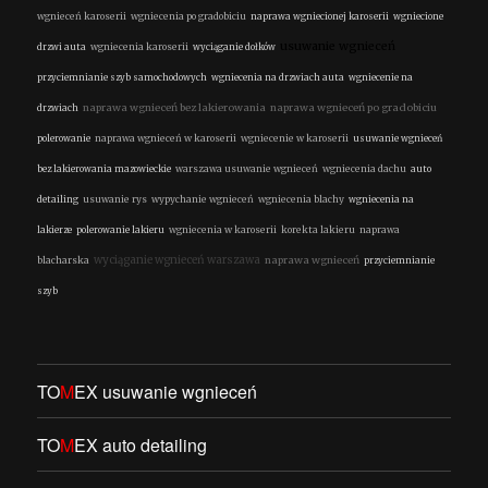
wgnieceń karoserii
wgniecenia po gradobiciu
naprawa wgniecionej karoserii
wgniecione
usuwanie wgnieceń
drzwi auta
wgniecenia karoserii
wyciąganie dołków
przyciemnianie szyb samochodowych
wgniecenia na drzwiach auta
wgniecenie na
naprawa wgnieceń bez lakierowania
naprawa wgnieceń po gradobiciu
drzwiach
polerowanie
naprawa wgnieceń w karoserii
wgniecenie w karoserii
usuwanie wgnieceń
bez lakierowania mazowieckie
warszawa usuwanie wgnieceń
wgniecenia dachu
auto
detailing
usuwanie rys
wypychanie wgnieceń
wgniecenia blachy
wgniecenia na
lakierze
polerowanie lakieru
wgniecenia w karoserii
korekta lakieru
naprawa
wyciąganie wgnieceń warszawa
naprawa wgnieceń
blacharska
przyciemnianie
szyb
TO
M
EX usuwanie wgnieceń
TO
M
EX auto detailing