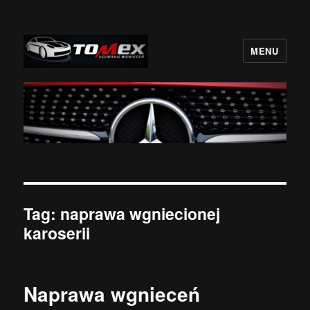
MENU
BezLakieru.pl TOMEX
Tag:
naprawa wgniecionej
karoserii
Naprawa wgnieceń