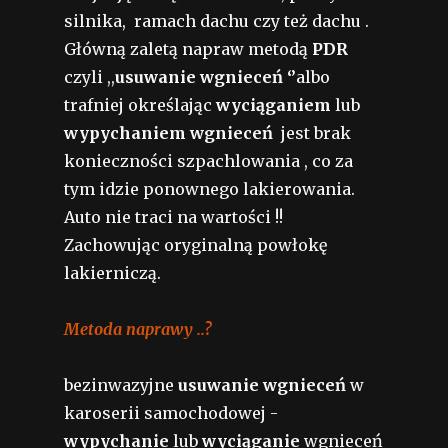
silnika, ramach dachu czy też dachu .
Główną zaletą napraw metodą
PDR
czyli ,,
usuwanie wgnieceń ‘’
albo
trafniej określając
wyciąganiem
lub
wypychaniem wgnieceń
jest brak
konieczności szpachlowania , co za
tym idzie ponownego lakierowania.
Auto nie traci na wartości !!
Zachowując oryginalną powłokę
lakierniczą.
Metoda naprawy ..?
bezinwazyjne
usuwanie wgnieceń
w
karoserii samochodowej -
wypychanie
lub
wyciąganie
wgnieceń