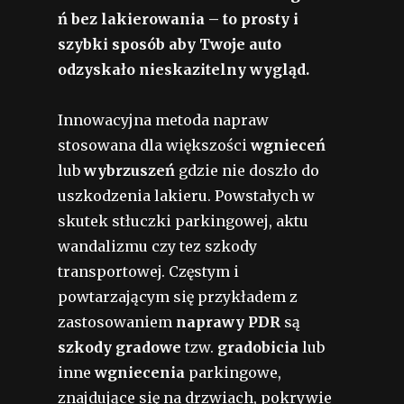
ń bez lakierowania – to prosty i
szybki sposób aby Twoje auto
odzyskało nieskazitelny wygląd.
Innowacyjna metoda napraw
stosowana dla większości
wgnieceń
lub
wybrzuszeń
gdzie nie doszło do
uszkodzenia lakieru. Powstałych w
skutek stłuczki parkingowej, aktu
wandalizmu czy tez szkody
transportowej. Częstym i
powtarzającym się przykładem z
zastosowaniem
naprawy PDR
są
szkody gradowe
tzw.
gradobicia
lub
inne
wgniecenia
parkingowe,
znajdujące się na drzwiach, pokrywie