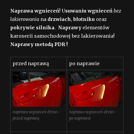
Naprawa wgnieceń
! U
suwaniu wgnieceń
bez
lakierowania
na
drzwiach
,
błotniku
oraz
pokrywie silnika
.
Naprawy
elementów
karoserii samochodowej bez lakierowania!
Naprawy metodą PDR !
przed naprawą
po naprawie
naprawa wgnieceń drzwi -
naprawa wgnieceń drzwi -
przed naprawą
po naprawie