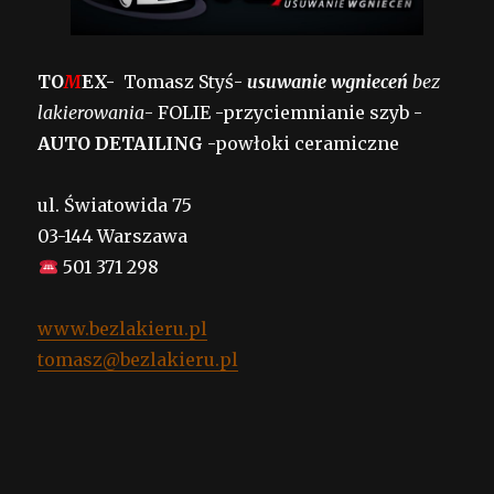
TO
M
EX-
Tomasz Styś-
usuwanie wgnieceń
bez
lakierowania
- FOLIE -przyciemnianie szyb -
AUTO DETAILING
-powłoki ceramiczne
ul. Światowida 75
03-144 Warszawa
501 371 298
www.bezlakieru.pl
tomasz@bezlakieru.pl