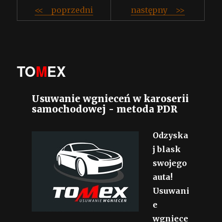
<< poprzedni
następny >>
TO
M
EX
Usuwanie wgnieceń w karoserii
samochodowej - metoda PDR
Odzyska
j blask
swojego
auta!
Usuwani
e
wgniece