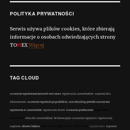
POLITYKA PRYWATNOŚCI
Serwis używa plików cookies, które zbierają
informacje o osobach odwiedzających strony
TO
M
EX
Więcej
TAG CLOUD
usuwanie wgniecionej karoserii warszawa
wgniecenia samochodowe
naprawa bez
lakierowania
usuwanie wgnieceń po gradobiciu
auto detailing powłoki ceramiczne
naprawa
wgniecenie w samochodzie
wgniecenie drzwi
usuwanie przebarwień
karoserii
stłuczki samochodowe
bezinwazyjne usuwanie wgnieceń
wgniecenia
usuwanie wgniecen warszawa
wgniecenia
naprawa
odnowa lakieru
naprawa