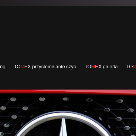
czności lakierowania.
ing
TO
M
EX przyciemnianie szyb
TO
M
EX galeria
TO