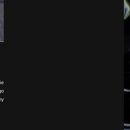
ie
go
ny