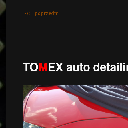
<< poprzedni
TO
M
EX auto detail