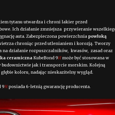
em tytanu utwardza i chroni lakier przed
bowe. Ich działanie zmniejsza przywieranie wszelkieg
lęgnację auta. Zabezpieczona powierzchnia
powłoką
ietrza chroniąc przed utlenianiem i korozją. Tworzy
a na działanie rozpuszczalników, kwasów, zasad oraz
ka ceramiczna
KubeBond 9
H
może być stosowana w
 budownictwie jak i transporcie morskim. Kolejną
e głębie koloru, nadając nieskazitelny wygląd.
 9
H
posiada 6-letnią gwarancję producenta.