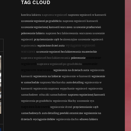
TAG CLOUD
naprawa wgnieceń
korekta lakieru
naprawa wgnieceń w karoserii
usuwanie wgnieceń po gradobiciu
naprawa wgnieceń karoserii
usuwanie wgniecionej karoserii warszawa
usuwanie przebarwień
polerowanie lakieru
naprawa bez lakierowania
warszawa usuwanie
wgnieceń
przyciemnianie szyb
bezinwazyjne usuwanie wgnieceń
wyciąganie wgnieceń
wgniecenia
wgniecione drzwi auta
warszawa
usuwanie wgnieceń bez lakierowania mazowieckie
usuwanie
naprawa wgnieceń bez lakierowania
polerowanie
wgnieceń
usuwanie
naprawa wgnieceń po gradobiciu
wgniecen warszawa
wgniecenia na drzwiach auta
wgniecenia
karoserii
wgniecenia na lakierze
wgniecenie w karoserii
wgniecenie
w samochodzie
naprawa blacharska
auto detailing
wgniecenia w
karoserii
wgniecenia naprawa
wypychanie wgnieceń
wgniecenia
samochodowe
stłuczki samochodowe
naprawa wgniecionej karoserii
wgniecenia po gradobiciu
wgniecenia blachy
usuwanie rys
naprawa karoserii
wgniecenie drzwi
przyciemnianie szyb
samochodowych
auto detailing powłoki ceramiczne
wgniecenie na
drzwiach
wyciąganie dołków
wgniecenia dachu
odnowa lakieru