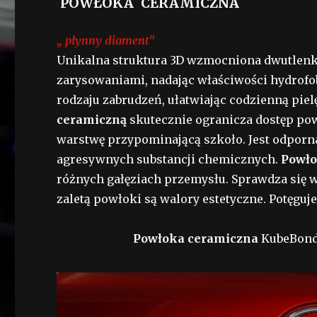
POWŁOKA CERAMICZNA
,
, płynny diament"
Unikalna struktura 3D wzmocniona dwutlenki
zarysowaniami, nadając właściwości hydrofo
rodzaju zabrudzeń, ułatwiając codzienną pie
ceramiczną
skutecznie ogranicza dostęp pow
warstwę przypominającą szkoło. Jest odporn
agresywnych substancji chemicznych.
Powło
różnych gałęziach przemysłu. Sprawdza się w
zaletą powłoki są walory estetyczne. Potęguj
Powłoka ceramiczna
KubeBond