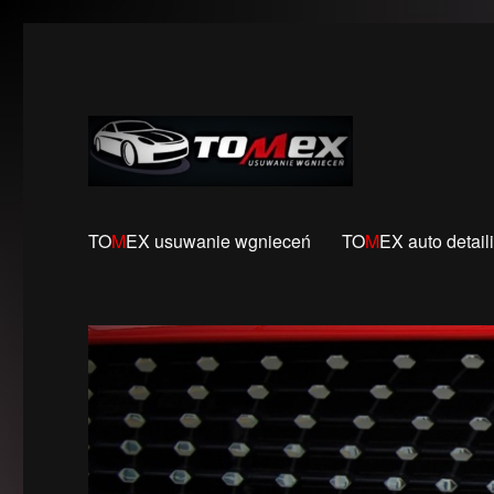
Usuwanie wgnieceń karoserii samochodowych bez konie
BezLakieru.pl TOMEX
TO
M
EX usuwanie wgnieceń
TO
M
EX auto detail