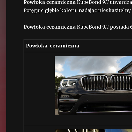
Powłoka ceramiczna
KubeBond 9
H
utwardza 
Potęguje głębie koloru, nadając nieskaziteln
Powłoka ceramiczna
KubeBond 9
H
posiada 
Powłoka ceramiczna