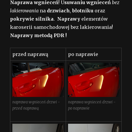
Naprawa wgnieceń
! U
suwaniu wgnieceń
bez
lakierowania
na
drzwiach
,
błotniku
oraz
pokrywie silnika
.
Naprawy
elementów
karoserii samochodowej bez lakierowania!
Naprawy metodą PDR !
przed naprawą
po naprawie
naprawa wgnieceń drzwi -
naprawa wgnieceń drzwi -
przed naprawą
po naprawie