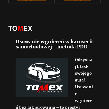
TO
M
EX
Usuwanie wgnieceń w karoserii
samochodowej - metoda PDR
Odzyska
j blask
swojego
auta!
Usuwani
e
wgniece
ń bez lakierowania – to prosty i