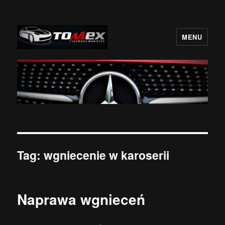
MENU
BezLakieru.pl TOMEX
Tag:
wgniecenie w karoserii
Naprawa wgnieceń