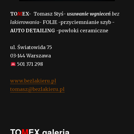
TO
M
EX-
Tomasz Styś-
usuwanie wgnieceń
bez
lakierowania
- FOLIE -przyciemnianie szyb -
AUTO DETAILING
-powłoki ceramiczne
ul. Światowida 75
03-144 Warszawa
501 371 298
www.bezlakieru.pl
tomasz@bezlakieru.pl
TO
M
EX galeria