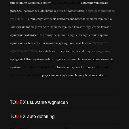
naprawa karoserii
auto detailing
wgniecenia blachy
usuwanie wgnieceń po
naprawa wgnieceń po
gradobiciu
naprawa bez lakierowania
stłuczki samochodowe
gradobiciu
usuwanie wgnieceń bez lakierowania mazowieckie
naprawa wgnieceń w
karoserii
usuwanie przebarwień
naprawa wgnieceń karoserii
wgniecenia karoserii
wgniecenie na drzwiach
bezinwazyjne usuwanie wgnieceń
wgniecenia naprawa
wyciąganie
wgniecenia na drzwiach auta
usuwanie rys
wgniecenia na lakierze
wgnieceń warszawa
naprawa wgnieceń
korekta lakieru
przyciemnianie szyb
wyciąganie dołków
wgniecenie drzwi
wgniecenia samochodowe
warszawa usuwanie
usuwanie wgnieceń
usuwanie
wgnieceń
polerowanie
naprawa blacharska
wgniecen warszawa
przyciemnianie szyb samochodowych
odnowa lakieru
TO
M
EX usuwanie wgnieceń
TO
M
EX auto detailing