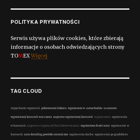
POLITYKA PRYWATNOŚCI
Serwis używa plików cookies, które zbierają
informacje o osobach odwiedzających strony
TO
M
EX
Więcej
TAG CLOUD
wypychanie wgnieceń
polerowanie lakieru
wgniecenie w samochodzie
usuwanie
wgniecenia
wgniecionej karoserii warszawa
naprawa wgniecionej karoserii
wgniecenia
naprawa wgnieceń bez lakierowania
w karoserii
wgniecione drzwi auta
wgniecenie w
karoserii
auto detailing powłoki ceramiczne
wgniecenia dachu
wgniecenia po gradobiciu