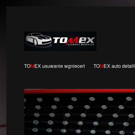
Usuwanie wgnieceń karoserii samochodowych bez konie
BezLakieru.pl TOMEX
TO
M
EX usuwanie wgnieceń
TO
M
EX auto detail