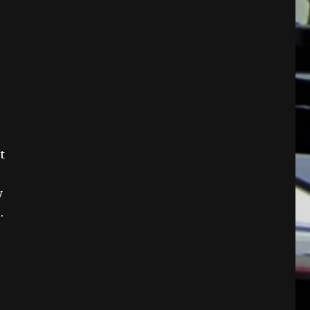
t
y
.