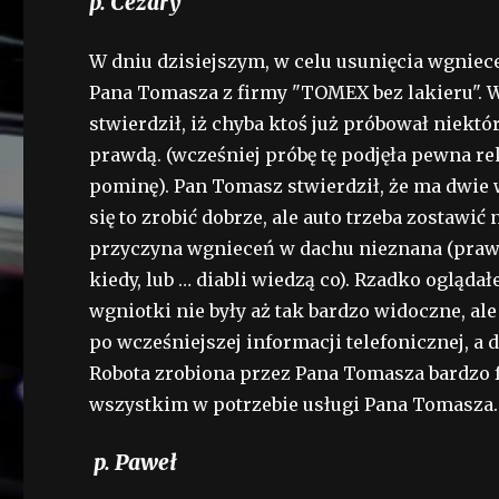
p. Cezary
W dniu dzisiejszym, w celu usunięcia wgnie
Pana Tomasza z firmy "TOMEX bez lakieru". W
stwierdził, iż chyba ktoś już próbował niekt
prawdą. (wcześniej próbę tę podjęła pewna re
pominę). Pan Tomasz stwierdził, że ma dwie 
się to zrobić dobrze, ale auto trzeba zostawić 
przyczyna wgnieceń w dachu nieznana (prawd
kiedy, lub … diabli wiedzą co). Rzadko oglądał
wgniotki nie były aż tak bardzo widoczne, 
po wcześniejszej informacji telefonicznej, 
Robota zrobiona przez Pana Tomasza bardzo f
wszystkim w potrzebie usługi Pana Tomasza.
p. Paweł