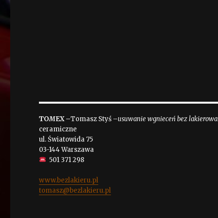
TO
M
EX –
Tomasz Styś –
usuwanie wgnieceń bez lakierowa
ceramiczne
ul. Światowida 75
03-144 Warszawa
501 371 298
www.bezlakieru.pl
tomasz@bezlakieru.pl