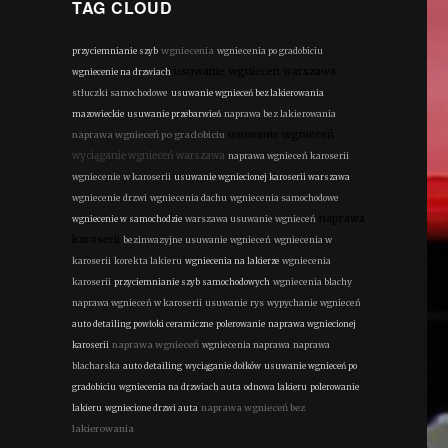
TAG CLOUD
wgniecenia
przyciemnianie szyb
wgniecenia po gradobiciu
usuwanie wgniecen warszawa
wgniecenie na drzwiach
stłuczki samochodowe
usuwanie wgnieceń bez lakierowania
mazowieckie
usuwanie przebarwień
naprawa bez lakierowania
usuwanie wgnieceń
naprawa wgnieceń po gradobiciu
!
wyciąganie wgnieceń warszawa
naprawa wgnieceń karoserii
wgniecenie w karoserii
usuwanie wgniecionej karoserii warszawa
wgniecenie drzwi
wgniecenia dachu
wgniecenia samochodowe
naprawa
wgniecenie w samochodzie
warszawa usuwanie wgnieceń
karoserii
bezinwazyjne usuwanie wgnieceń
wgniecenia w
karoserii
korekta lakieru
wgniecenia na lakierze
wgniecenia
karoserii
przyciemnianie szyb samochodowych
wgniecenia blachy
naprawa wgnieceń w karoserii
usuwanie rys
wypychanie wgnieceń
auto detailing powłoki ceramiczne
polerowanie
naprawa wgniecionej
naprawa wgnieceń
karoserii
wgniecenia naprawa
naprawa
blacharska
auto detailing
wyciąganie dołków
usuwanie wgnieceń po
gradobiciu
wgniecenia na drzwiach auta
odnowa lakieru
polerowanie
naprawa wgnieceń bez
lakieru
wgniecione drzwi auta
lakierowania