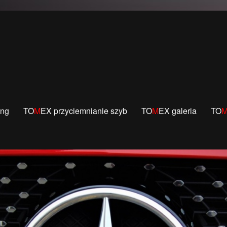
czności lakierowania.
ing
TO
M
EX przyciemnianie szyb
TO
M
EX galeria
TO