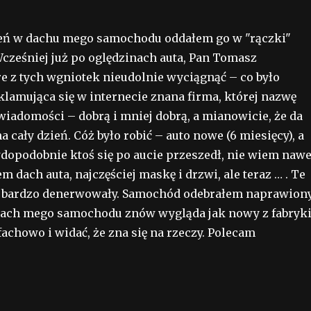
ceń w dachu mego samochodu oddałem go w "rączki"
cześniej już po oględzinach auta, Pan Tomasz
óre z tych wgniotek nieudolnie wyciągnąć – co było
klamująca się w internecie znana firma, której nazwę
wiadomości – dobrą i mniej dobrą, a mianowicie, że da
na cały dzień. Cóż było robić – auto nowe (6 miesięcy), a
opodobnie ktoś się po aucie przeszedł, nie wiem nawe
em dach auta, najczęściej maskę i drzwi, ale teraz … . Te
ale bardzo denerwowały. Samochód odebrałem naprawion
a dach mego samochodu znów wygląda jak nowy z fabryki
achowo i widać, że zna się na rzeczy. Polecam