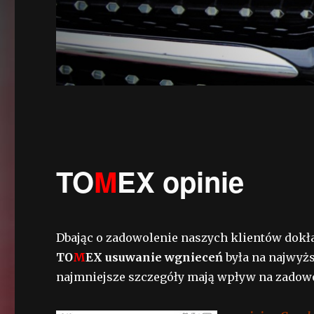
TO
M
EX opinie
Dbając o zadowolenie naszych klientów dokł
TO
M
EX
usuwanie wgnieceń
była na najwyżs
najmniejsze szczegóły mają wpływ na zadow