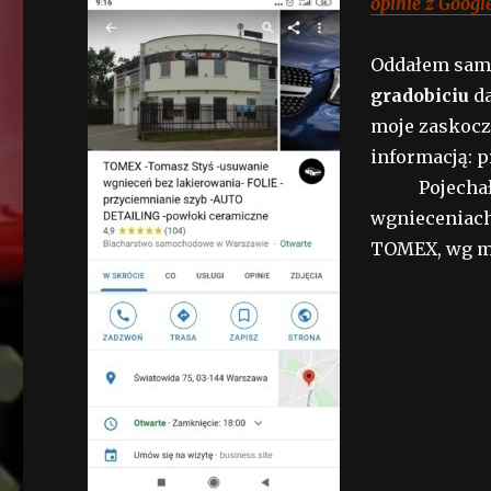
opinie z Googl
Oddałem sam
gradobiciu
da
moje zaskocz
informacją: 
Pojechałem 
wgnieceniach 
TOMEX, wg m