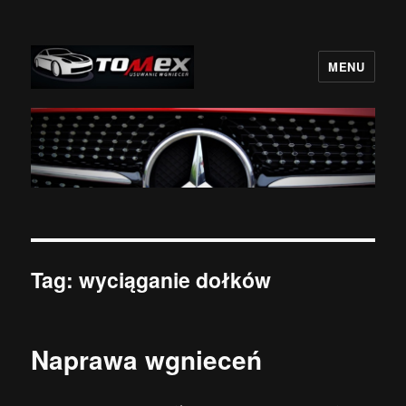
MENU
BezLakieru.pl TOMEX
Tag:
wyciąganie dołków
Naprawa wgnieceń