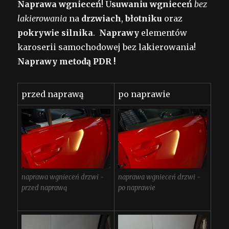
Naprawa wgnieceń
! U
suwaniu wgnieceń
bez
lakierowania
na
drzwiach
,
błotniku
oraz
pokrywie silnika
.
Naprawy
elementów
karoserii samochodowej bez lakierowania!
Naprawy metodą PDR !
przed naprawą
po naprawie
naprawa wgnieceń drzwi -
naprawa wgnieceń drzwi -
przed naprawą
po naprawie