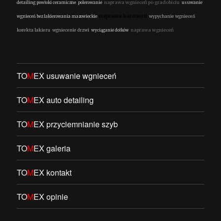
naprawa wgnieceń po gradobiciu
detailing powłoki ceramiczne
polerowanie
usuwanie
naprawa karoserii
wgnieceń bez lakierowania mazowieckie
wypychanie wgnieceń
naprawa wgnieceń
korekta lakieru
wgniecenie drzwi
wyciąganie dołków
TO
M
EX usuwanie wgnieceń
TO
M
EX auto detailing
TO
M
EX przyciemnianie szyb
TO
M
EX galeria
TO
M
EX kontakt
TO
M
EX opinie