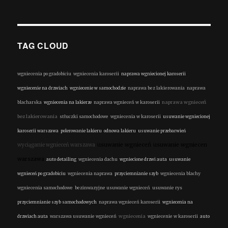
TAG CLOUD
wgniecenia po gradobiciu
wgniecenia karoserii
naprawa wgniecionej karoserii
wgniecenie na drzwiach
wgniecenie w samochodzie
naprawa bez lakierowania
naprawa
naprawa wgnieceń
blacharska
wgniecenia na lakierze
naprawa wgnieceń w karoserii
bez lakierowania
stłuczki samochodowe
wgniecenia w karoserii
usuwanie wgniecionej
karoserii warszawa
polerowanie lakieru
odnowa lakieru
usuwanie przebarwień
wyciąganie wgnieceń warszawa
usuwanie wgnieceń
usuwanie wgniecen
warszawa
auto detailing
wgniecenia dachu
wgniecione drzwi auta
usuwanie
wgnieceń po gradobiciu
wgniecenia naprawa
przyciemnianie szyb
wgniecenia blachy
wgniecenia samochodowe
bezinwazyjne usuwanie wgnieceń
usuwanie rys
przyciemnianie szyb samochodowych
naprawa wgnieceń karoserii
wgniecenia na
wgniecenia
drzwiach auta
warszawa usuwanie wgnieceń
wgniecenie w karoserii
auto